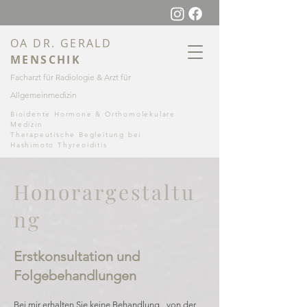
OA DR
. GERALD
MENSCHI
K
Facharzt für Radiologie & Arzt für
Allgemeinmedizin
Bioidente Hormone & Orthomolekulare
Medizin
Therapeutische Begleitung bei
Hashimoto Thyreoiditis
Honorargestaltu
ng
Erstkonsultation und
Folgebehandlungen
Bei mir erhalten Sie keine Behandlung „von der